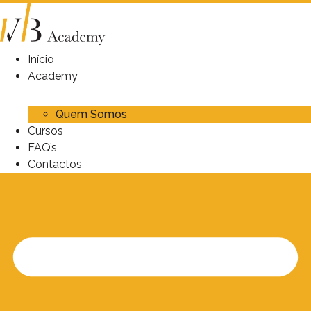
Pular
para
o
conteúdo
Início
Academy
Quem Somos
Cursos
FAQ’s
Contactos